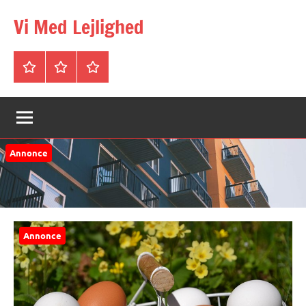
Videre
Vi Med Lejlighed
til
indhold
Forside
Om
Privatlivspolitik
&
Kontakt
Annonce
Annonce