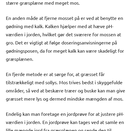
større græsplæne med meget mos.
En anden måde at fjerne mosset på er ved at benytte en
gødning med kalk. Kalken hjælper med at hæve pH-
værdien i jorden, hvilket gør det sværere for mossen at
gro. Det er vigtigt at følge doseringsanvisningerne på
gødningsposen, da for meget kalk kan være skadeligt for
græsplænen.
En fjerde metode er at sørge for, at græsset får
tilstrækkeligt med sollys. Mos trives bedst i skyggefulde
områder, så ved at beskære træer og buske kan man give
græsset mere lys og dermed mindske mængden af mos.
Endelig kan man foretage en jordprøve for at justere pH-
værdien i jorden. En jordprøve kan tages ved at samle en
lille mængde jord fra græsplænen og sende den til