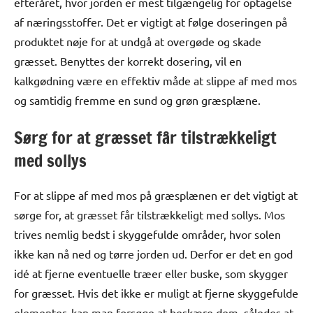
efteråret, hvor jorden er mest tilgængelig for optagelse
af næringsstoffer. Det er vigtigt at følge doseringen på
produktet nøje for at undgå at overgøde og skade
græsset. Benyttes der korrekt dosering, vil en
kalkgødning være en effektiv måde at slippe af med mos
og samtidig fremme en sund og grøn græsplæne.
Sørg for at græsset får tilstrækkeligt
med sollys
For at slippe af med mos på græsplænen er det vigtigt at
sørge for, at græsset får tilstrækkeligt med sollys. Mos
trives nemlig bedst i skyggefulde områder, hvor solen
ikke kan nå ned og tørre jorden ud. Derfor er det en god
idé at fjerne eventuelle træer eller buske, som skygger
for græsset. Hvis det ikke er muligt at fjerne skyggefulde
elementer, kan man forsøge at beskære dem, således at