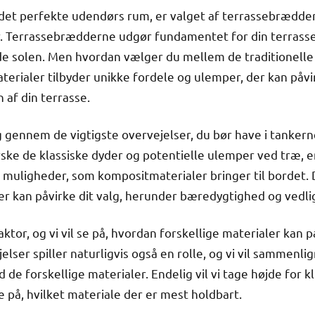
 det perfekte udendørs rum, er valget af terrassebrædde
r. Terrassebrædderne udgør fundamentet for din terrasse,
yde solen. Men hvordan vælger du mellem de traditionel
rialer tilbyder unikke fordele og ulemper, der kan påv
 af din terrasse.
dig gennem de vigtigste overvejelser, du bør have i tanker
rske de klassiske dyder og potentielle ulemper ved træ, e
 muligheder, som kompositmaterialer bringer til bordet. D
er kan påvirke dit valg, herunder bæredygtighed og vedli
tor, og vi vil se på, hvordan forskellige materialer kan pa
ser spiller naturligvis også en rolle, og vi vil sammenli
e forskellige materialer. Endelig vil vi tage højde for k
e på, hvilket materiale der er mest holdbart.