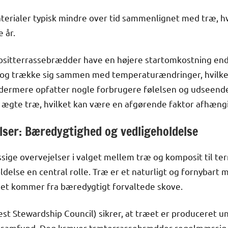
rialer typisk mindre over tid sammenlignet med træ, hvil
 år.
sitterrassebrædder have en højere startomkostning end 
de og trække sig sammen med temperaturændringer, hvilket
Ydermere opfatter nogle forbrugere følelsen og udseend
ægte træ, hvilket kan være en afgørende faktor afhængi
lser: Bæredygtighed og vedligeholdelse
ige overvejelser i valget mellem træ og komposit til ter
else en central rolle. Træ er et naturligt og fornybart m
 det kommer fra bæredygtigt forvaltede skove.
est Stewardship Council) sikrer, at træet er produceret u
alsamfund. Dog kræver træterrassebrædder regelmæssig 