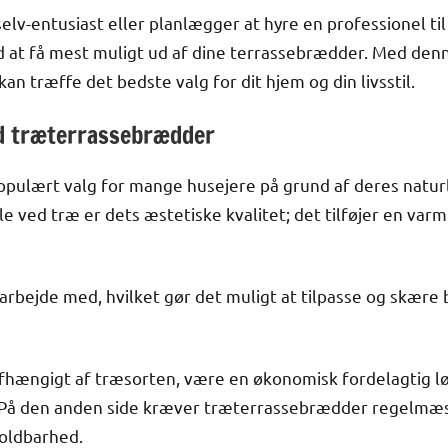
lv-entusiast eller planlægger at hyre en professionel til 
d at få mest muligt ud af dine terrassebrædder. Med denne
kan træffe det bedste valg for dit hjem og din livsstil.
d træterrassebrædder
pulært valg for mange husejere på grund af deres naturl
ele ved træ er dets æstetiske kvalitet; det tilføjer en v
 arbejde med, hvilket gør det muligt at tilpasse og skære
afhængigt af træsorten, være en økonomisk fordelagtig 
 På den anden side kræver træterrassebrædder regelmæss
oldbarhed.