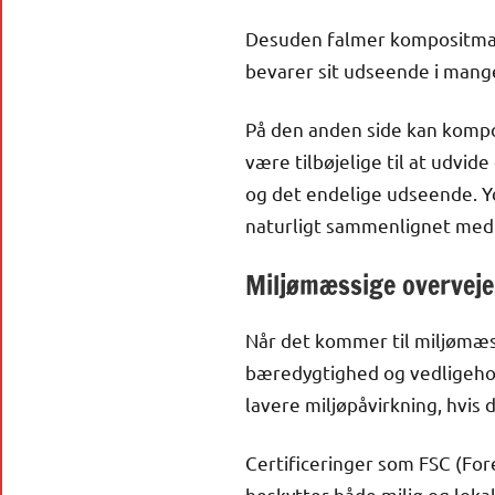
Desuden falmer kompositmate
bevarer sit udseende i mange
På den anden side kan kompo
være tilbøjelige til at udvi
og det endelige udseende. 
naturligt sammenlignet med 
Miljømæssige overveje
Når det kommer til miljømæss
bæredygtighed og vedligehold
lavere miljøpåvirkning, hvis
Certificeringer som FSC (For
beskytter både miljø og lok