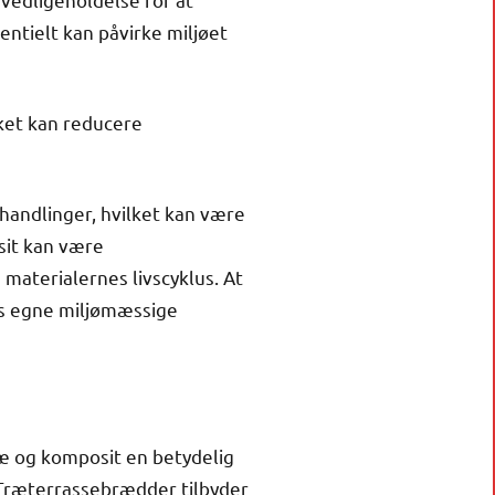
ntielt kan påvirke miljøet
lket kan reducere
andlinger, hvilket kan være
sit kan være
aterialernes livscyklus. At
ens egne miljømæssige
ræ og komposit en betydelig
 Træterrassebrædder tilbyder