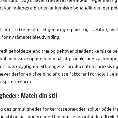
ket kan indebære brugen af kemiske behandlinger, der pote
 er ofte fremstillet af genbrugte plast- og træfibre, hvi
for ny råmaterialeudvinding.
edligeholdelse end træ og behøver sjældent kemiske beh
 skal man være opmærksom på, at produktionen af kompo
ts bæredygtighed afhænger af producentens praksis og m
æver derfor en afvejning af disse faktorer i forhold til 
lsespræferencer.
gheder: Match din stil
og designmuligheder for terrassebrædder, spiller både t
nlige stil og harmonere med boligens overordnede udtryk.