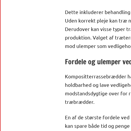
Dette inkluderer behandling 
Uden korrekt pleje kan træ n
Derudover kan visse typer t
produktion. Valget af træte
mod ulemper som vedligeho
Fordele og ulemper v
Kompositterrassebrædder har
holdbarhed og lave vedligeho
modstandsdygtige over for rå
træbrædder.
En af de største fordele ved
kan spare både tid og penge i