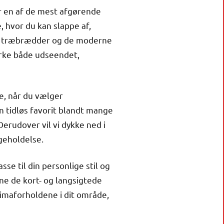
r en af de mest afgørende
 hvor du kan slappe af,
le træbrædder og de moderne
irke både udseendet,
ne, når du vælger
n tidløs favorit blandt mange
erudover vil vi dykke ned i
geholdelse.
sse til din personlige stil og
gne de kort- og langsigtede
limaforholdene i dit område,