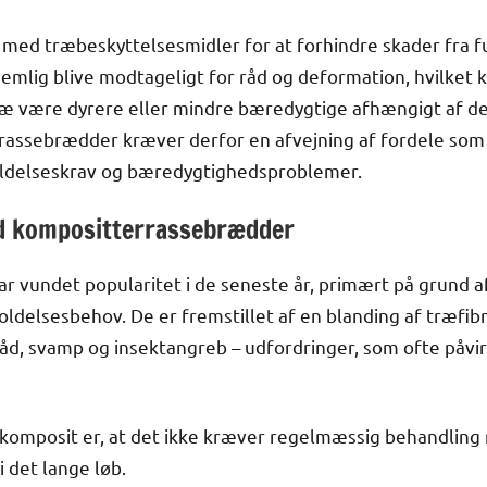
med træbeskyttelsesmidler for at forhindre skader fra fu
emlig blive modtageligt for råd og deformation, hvilket k
ræ være dyrere eller mindre bæredygtige afhængigt af de
rrassebrædder kræver derfor en afvejning af fordele som
ldelseskrav og bæredygtighedsproblemer.
ed kompositterrassebrædder
 vundet popularitet i de seneste år, primært på grund 
ldelsesbehov. De er fremstillet af en blanding af træfibr
d, svamp og insektangreb – udfordringer, som ofte påvirk
 komposit er, at det ikke kræver regelmæssig behandling m
 det lange løb.