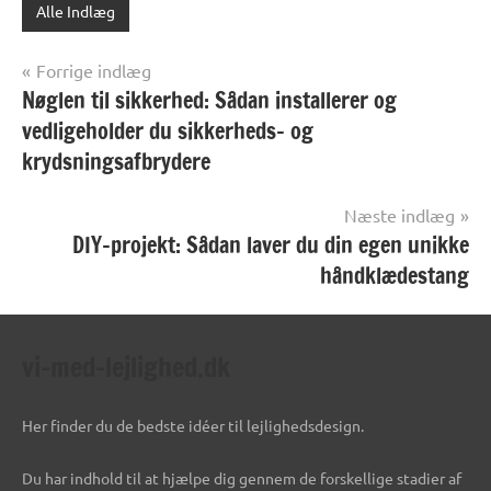
Alle Indlæg
Indlægsnavigation
Forrige indlæg
Nøglen til sikkerhed: Sådan installerer og
vedligeholder du sikkerheds- og
krydsningsafbrydere
Næste indlæg
DIY-projekt: Sådan laver du din egen unikke
håndklædestang
vi-med-lejlighed.dk
Her finder du de bedste idéer til lejlighedsdesign.
Du har indhold til at hjælpe dig gennem de forskellige stadier af