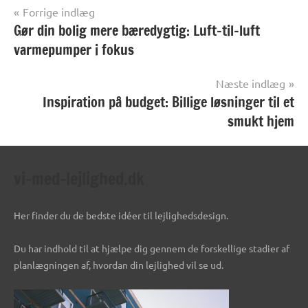
Indlægsnavigation
Forrige indlæg
Gør din bolig mere bæredygtig: Luft-til-luft
varmepumper i fokus
Næste indlæg
Inspiration på budget: Billige løsninger til et
smukt hjem
vi-med-lejlighed.dk
Her finder du de bedste idéer til lejlighedsdesign.
Du har indhold til at hjælpe dig gennem de forskellige stadier af
planlægningen af, hvordan din lejlighed vil se ud.