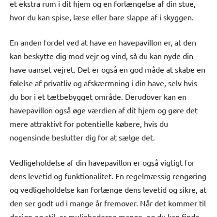
et ekstra rum i dit hjem og en forlængelse af din stue,
hvor du kan spise, læse eller bare slappe af i skyggen.
En anden fordel ved at have en havepavillon er, at den
kan beskytte dig mod vejr og vind, så du kan nyde din
have uanset vejret. Det er også en god måde at skabe en
følelse af privatliv og afskærmning i din have, selv hvis
du bor i et tætbebygget område. Derudover kan en
havepavillon også øge værdien af dit hjem og gøre det
mere attraktivt for potentielle købere, hvis du
nogensinde beslutter dig for at sælge det.
Vedligeholdelse af din havepavillon er også vigtigt for
dens levetid og funktionalitet. En regelmæssig rengøring
og vedligeholdelse kan forlænge dens levetid og sikre, at
den ser godt ud i mange år fremover. Når det kommer til
design og stil, er mulighederne mange, og du kan finde