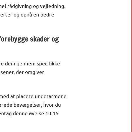
nel rådgivning og vejledning.
merter og opnå en bedre
t forebygge skader og
sere dem gennem specifikke
 sener, der omgiver
rt med at placere underarmene
erede bevægelser, hvor du
Gentag denne øvelse 10-15