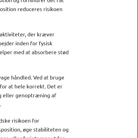
position reduceres risikoen
aktiviteter, der kræver
bejder inden for fysisk
jælper med at absorbere stød
svage håndled. Ved at bruge
or at hele korrekt. Det er
g eller genoptræning af
.
dske risikoen for
osition, øge stabiliteten og