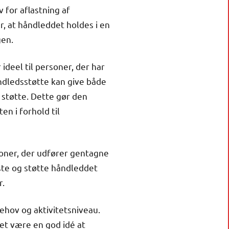
 for aflastning af
, at håndleddet holdes i en
gen.
deel til personer, der har
åndledsstøtte kan give både
 støtte. Dette gør den
en i forhold til
soner, der udfører gentagne
aste og støtte håndleddet
r.
behov og aktivitetsniveau.
det være en god idé at