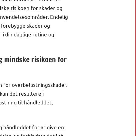
ske risikoen for skader og
e anvendelsesområder. Endelig
at forebygge skader og
i din daglige rutine og
g mindske risikoen for
n for overbelastningsskader.
kan det resultere i
stning til håndleddet,
g håndleddet for at give en
tion og forhindrer det i at