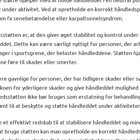
gt under aktivitet. Ved at opretholde en korrekt håndleds
som fx senebetændelse eller karpaltunnelsyndrom.
støtten er, at den giver øget stabilitet og kontrol under 
eddet. Dette kan være særligt nyttigt for personer, der ar
ager i sportsgrene, der belaster håndleddene. Støtten h
ne føre til skader eller smerter.
e gavnlige for personer, der har tidligere skader eller 
koen for yderligere skader og give håndleddet mulighed f
ledsstøtten ikke bør bruges som erstatning for behandlin
t til at beskytte og støtte håndleddet under aktiviteter
 et effektivt redskab til at stabilisere håndleddet og min
at bruge støtten kan man opretholde en korrekt håndledsp