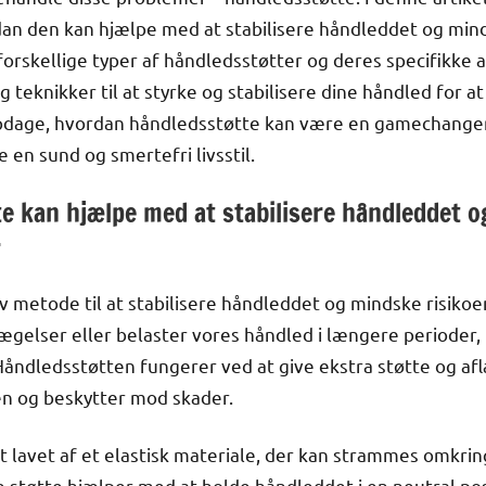
an den kan hjælpe med at stabilisere håndleddet og mind
e forskellige typer af håndledsstøtter og deres specifikk
 og teknikker til at styrke og stabilisere dine håndled for 
opdage, hvordan håndledsstøtte kan være en gamechanger 
 en sund og smertefri livsstil.
e kan hjælpe med at stabilisere håndleddet o
r
v metode til at stabilisere håndleddet og mindske risikoe
gelser eller belaster vores håndled i længere perioder, 
åndledsstøtten fungerer ved at give ekstra støtte og afla
en og beskytter mod skader.
 lavet af et elastisk materiale, der kan strammes omkrin
e støtte hjælper med at holde håndleddet i en neutral posi