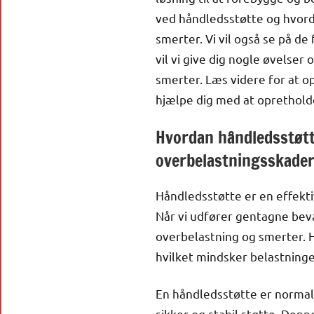
ved håndledsstøtte og hvord
smerter. Vi vil også se på d
vil vi give dig nogle øvelser
smerter. Læs videre for at 
hjælpe dig med at opretholde
Hvordan håndledsstøtt
overbelastningsskade
Håndledsstøtte er en effekti
Når vi udfører gentagne bevæ
overbelastning og smerter. H
hvilket mindsker belastning
En håndledsstøtte er normalt
sikker og stabil støtte. Denn