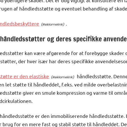
 yderligere skader. Det er dog vigtigt at konsultere en l
 brugen af håndledsstøtte og eventuel behandling af skade
ndledsbeskyttere
.
f håndledsstøtter og deres specifikke anvend
ledsstøtter kan være afgørende for at forebygge skader o
sstøtter, der hver især har deres specifikke anvendelses
tøtte er den elastiske
håndledsstøtte. Denne 
n let støtte til håndleddet, f.eks. ved milde overbelastni
edsstøtte giver en smule kompression og varme til området
cirkulationen.
 håndledsstøtte er den immobiliserende håndledsstøtte. 
ar brug for en mere fast og stabil støtte til håndleddet. 