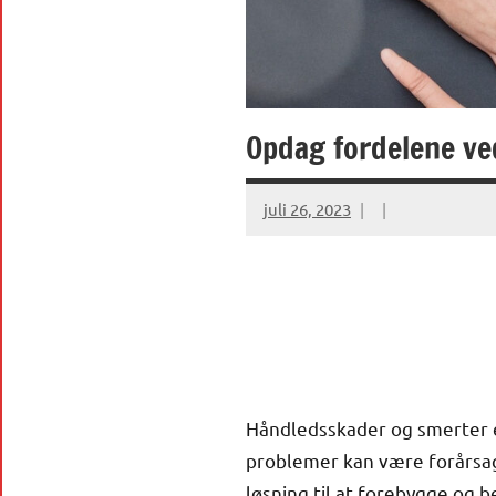
Opdag fordelene ve
juli 26, 2023
Håndledsskader og smerter e
problemer kan være forårsage
løsning til at forebygge og 