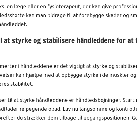
s. en læge eller en fysioterapeut, der kan give professio
ledsstøtte kan man bidrage til at forebygge skader og s
håndleddet.
il at styrke og stabilisere håndleddene for a
merter i håndleddene er det vigtigt at styrke og stabili
øvelser kan hjælpe med at opbygge styrke i de muskler og
es stabilitet.
ser til at styrke håndleddene er håndledsbøjninger. Sta
åndfladerne pegende opad. Lav nu langsomme og kontroll
refter du strækker dem tilbage til udgangspositionen. 