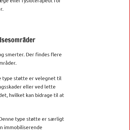
æge eller fysioterapeut for
r.
elsesområder
g smerter. Der findes flere
områder.
type støtte er velegnet til
ngsskader eller ved lette
, hvilket kan bidrage til at
Denne type støtte er særligt
Den immobiliserende