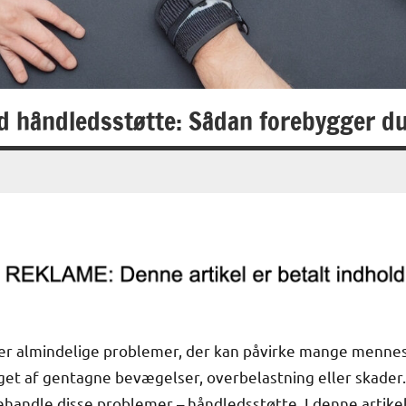
d håndledsstøtte: Sådan forebygger d
r almindelige problemer, der kan påvirke mange mennesker
t af gentagne bevægelser, overbelastning eller skader. 
behandle disse problemer – håndledsstøtte. I denne artikel