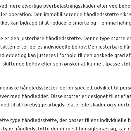
ed mere alvorlige overbelastningsskader eller ved behov
ler operation. Den immobiliserende håndledsstøtte sikrer
vilket kan bidrage til at reducere smerte og fremme helin
 er den justerbare håndledsstøtte. Denne type støtte er i
støtten efter deres individuelle behov. Den justerbare h
ndleddet og kan justeres i forhold til den ønskede grad af
r skiftende behov eller som ønsker at kunne tilpasse støtt
nomiske håndledsstøtter, der er specielt udviklet til per
ver med håndleddet. Disse støtter er designet til at afl
med til at forebygge arbejdsrelaterede skader og smerte
ette type håndledsstøtte, der passer til ens individuelle 
ken type håndledsstøtte der er mest hensigtsmæssig, kan 