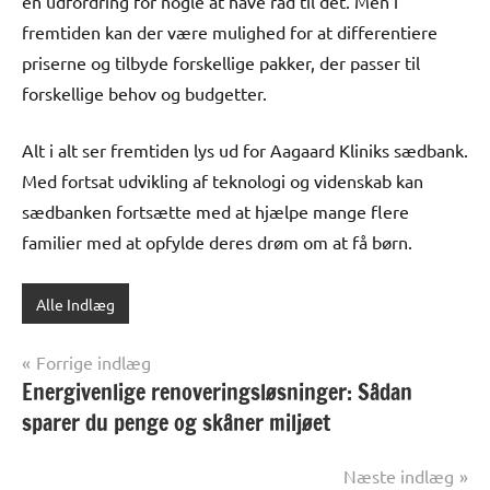
en udfordring for nogle at have råd til det. Men i
fremtiden kan der være mulighed for at differentiere
priserne og tilbyde forskellige pakker, der passer til
forskellige behov og budgetter.
Alt i alt ser fremtiden lys ud for Aagaard Kliniks sædbank.
Med fortsat udvikling af teknologi og videnskab kan
sædbanken fortsætte med at hjælpe mange flere
familier med at opfylde deres drøm om at få børn.
Alle Indlæg
Indlægsnavigation
Forrige indlæg
Energivenlige renoveringsløsninger: Sådan
sparer du penge og skåner miljøet
Næste indlæg