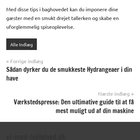
Med disse tips i baghovedet kan du imponere dine
gæster med en smukt drejet tallerken og skabe en
uforglemmelig spiseoplevelse.
Alle Indlæg
Indlægsnavigation
Forrige indlæg
Sådan dyrker du de smukkeste Hydrangeaer i din
have
Næste indlæg
Værkstedspresse: Den ultimative guide til at få
mest muligt ud af din maskine
vi-med-lejlighed.dk