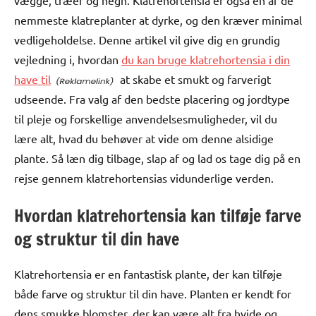
vægge, træer og hegn. Klatrehortensia er også en af ​​de
nemmeste klatreplanter at dyrke, og den kræver minimal
vedligeholdelse. Denne artikel vil give dig en grundig
vejledning i, hvordan
du kan bruge klatrehortensia i din
have til
at skabe et smukt og farverigt
udseende. Fra valg af den bedste placering og jordtype
til pleje og forskellige anvendelsesmuligheder, vil du
lære alt, hvad du behøver at vide om denne alsidige
plante. Så læn dig tilbage, slap af og lad os tage dig på en
rejse gennem klatrehortensias vidunderlige verden.
Hvordan klatrehortensia kan tilføje farve
og struktur til din have
Klatrehortensia er en fantastisk plante, der kan tilføje
både farve og struktur til din have. Planten er kendt for
dens smukke blomster, der kan være alt fra hvide og