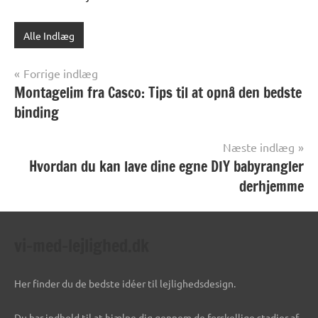
Alle Indlæg
Indlægsnavigation
Forrige indlæg
Montagelim fra Casco: Tips til at opnå den bedste
binding
Næste indlæg
Hvordan du kan lave dine egne DIY babyrangler
derhjemme
vi-med-lejlighed.dk
Her finder du de bedste idéer til lejlighedsdesign.
Du har indhold til at hjælpe dig gennem de forskellige stadier af