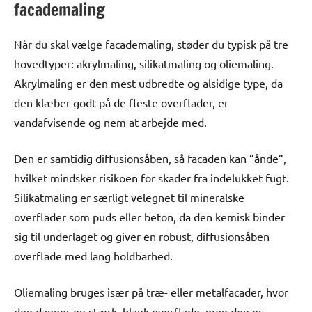
facademaling
Når du skal vælge facademaling, støder du typisk på tre
hovedtyper: akrylmaling, silikatmaling og oliemaling.
Akrylmaling er den mest udbredte og alsidige type, da
den klæber godt på de fleste overflader, er
vandafvisende og nem at arbejde med.
Den er samtidig diffusionsåben, så facaden kan ”ånde”,
hvilket mindsker risikoen for skader fra indelukket fugt.
Silikatmaling er særligt velegnet til mineralske
overflader som puds eller beton, da den kemisk binder
sig til underlaget og giver en robust, diffusionsåben
overflade med lang holdbarhed.
Oliemaling bruges især på træ- eller metalfacader, hvor
den danner en stærk, blank overflade, men den er