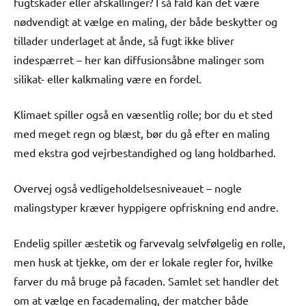
fugtskader eller afskallinger? I så fald kan det være
nødvendigt at vælge en maling, der både beskytter og
tillader underlaget at ånde, så fugt ikke bliver
indespærret – her kan diffusionsåbne malinger som
silikat- eller kalkmaling være en fordel.
Klimaet spiller også en væsentlig rolle; bor du et sted
med meget regn og blæst, bør du gå efter en maling
med ekstra god vejrbestandighed og lang holdbarhed.
Overvej også vedligeholdelsesniveauet – nogle
malingstyper kræver hyppigere opfriskning end andre.
Endelig spiller æstetik og farvevalg selvfølgelig en rolle,
men husk at tjekke, om der er lokale regler for, hvilke
farver du må bruge på facaden. Samlet set handler det
om at vælge en facademaling, der matcher både