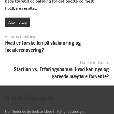
både tørretid og påføring for det bedste og mest
holdbare resultat.
Alle Indlæg
Indlægsnavigation
Forrige indlæg
Hvad er forskellen på skalmuring og
facaderenovering?
Næste indlæg
Startløn vs. Erfaringsbonus: Hvad kan nye og
garvede mæglere forvente?
vi-med-lejlighed.dk
Her finder du de bedste idéer til lejlighedsdesign.