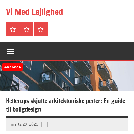
Videre
Vi Med Lejlighed
til
indhold
Forside
Om
Privatlivspolitik
&
Kontakt
Annonce
Hellerups skjulte arkitektoniske perler: En guide
til boligdesign
marts 29, 2025