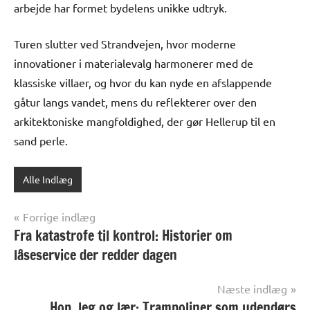
arbejde har formet bydelens unikke udtryk.
Turen slutter ved Strandvejen, hvor moderne
innovationer i materialevalg harmonerer med de
klassiske villaer, og hvor du kan nyde en afslappende
gåtur langs vandet, mens du reflekterer over den
arkitektoniske mangfoldighed, der gør Hellerup til en
sand perle.
Alle Indlæg
Indlægsnavigation
Forrige indlæg
Fra katastrofe til kontrol: Historier om
låseservice der redder dagen
Næste indlæg
Hop, leg og lær: Trampoliner som udendørs