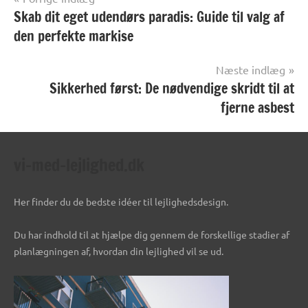
Skab dit eget udendørs paradis: Guide til valg af
den perfekte markise
Næste indlæg
Sikkerhed først: De nødvendige skridt til at
fjerne asbest
vi-med-lejlighed.dk
Her finder du de bedste idéer til lejlighedsdesign.
Du har indhold til at hjælpe dig gennem de forskellige stadier af
planlægningen af, hvordan din lejlighed vil se ud.