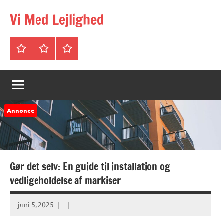
Videre
Vi Med Lejlighed
til
indhold
Forside
Om
Privatlivspolitik
&
Kontakt
Annonce
Gør det selv: En guide til installation og
vedligeholdelse af markiser
juni 5, 2025