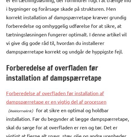
er en tætningsløsning, der forhindrer fugt i at trænge ind
i bygninger og forårsage skade på strukturen. Men
korrekt installation af dampspærretape kræver grundig
forberedelse og omhyggelig udførelse for at sikre, at
tætningsløsningen fungerer optimalt. I denne artikel vil
vi give dig gode råd til, hvordan du installerer
dampspærretape korrekt og undgår de hyppigste fejl.
Forberedelse af overfladen før
installation af dampspærretape
Forberedelse af overfladen før installation af
dampspærretape er en vigtig del af processen
for at sikre en optimal og holdbar
installation. Før du begynder at lægge dampspærretape,
skal du sørge for at overfladen er ren og tør. Det er
vigtigt at fjerne alt snavs, støv, olie og andre urenheder