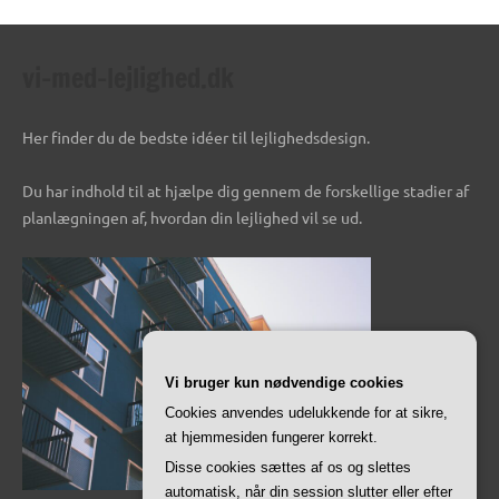
vi-med-lejlighed.dk
Her finder du de bedste idéer til lejlighedsdesign.
Du har indhold til at hjælpe dig gennem de forskellige stadier af
planlægningen af, hvordan din lejlighed vil se ud.
Vi bruger kun nødvendige cookies
Cookies anvendes udelukkende for at sikre,
at hjemmesiden fungerer korrekt.
Disse cookies sættes af os og slettes
automatisk, når din session slutter eller efter