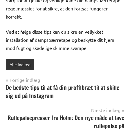
Sørg for at tjekke og vedligeholde din dampspærretape
regelmæssigt for at sikre, at den fortsat fungerer
korrekt.
Ved at følge disse tips kan du sikre en vellykket
installation af dampspærretape og beskytte dit hjem
mod fugt og skadelige skimmelsvampe.
Alle Indlæg
Indlægsnavigation
Forrige indlæg
De bedste tips til at få din profilbræt til at skille
sig ud på Instagram
Næste indlæg
Rullepølsepresser fra Holm: Den nye måde at lave
rullepølse på