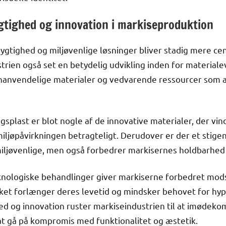
gtighed og innovation i markiseproduktion
ygtighed og miljøvenlige løsninger bliver stadig mere ce
trien også set en betydelig udvikling inden for material
nvendelige materialer og vedvarende ressourcer som alte
plast er blot nogle af de innovative materialer, der vin
miljøpåvirkningen betragteligt. Derudover er der et stige
 miljøvenlige, men også forbedrer markisernes holdbarhed
nologiske behandlinger giver markiserne forbedret mo
ilket forlænger deres levetid og mindsker behovet for hy
d og innovation ruster markiseindustrien til at imødek
at gå på kompromis med funktionalitet og æstetik.