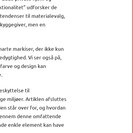
tionalitet” udforsker de
tendenser til materialevalg,
skyggegiver, men en
marte markiser, der ikke kun
dygtighed. Vi ser også på,
 farve og design kan
.
skyttelse til
e miljøer. Artiklen afsluttes
en står over for, og hvordan
. Gennem denne omfattende
ende enkle element kan have