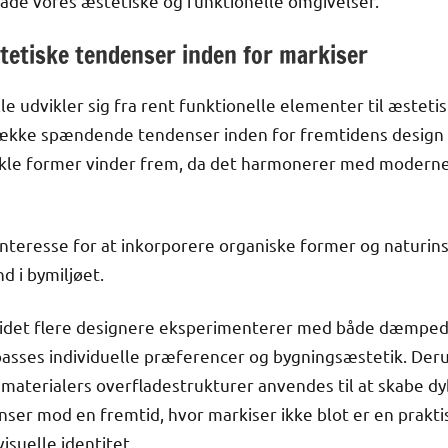
både vores æstetiske og funktionelle omgivelser.
tetiske tendenser inden for markiser
le udvikler sig fra rent funktionelle elementer til æsteti
række spændende tendenser inden for fremtidens design a
nkle former vinder frem, da det harmonerer med moderne 
interesse for at inkorporere organiske former og naturi
nd i bymiljøet.
 idet flere designere eksperimenterer med både dæmpede 
passes individuelle præferencer og bygningsæstetik. Deru
e materialers overfladestrukturer anvendes til at skabe d
ser mod en fremtid, hvor markiser ikke blot er en prakti
isuelle identitet.