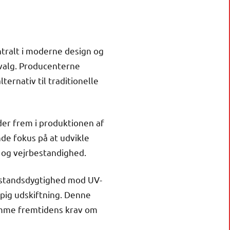
ntralt i moderne design og
evalg. Producenterne
rnativ til traditionelle
der frem i produktionen af
nde fokus på at udvikle
 og vejrbestandighed.
dstandsdygtighed mod UV-
ppig udskiftning. Denne
omme fremtidens krav om