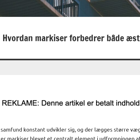
 Hvordan markiser forbedrer både æst
 samfund konstant udvikler sig, og der lægges større væ
n, er markiser blevet et centralt element i udformningen 