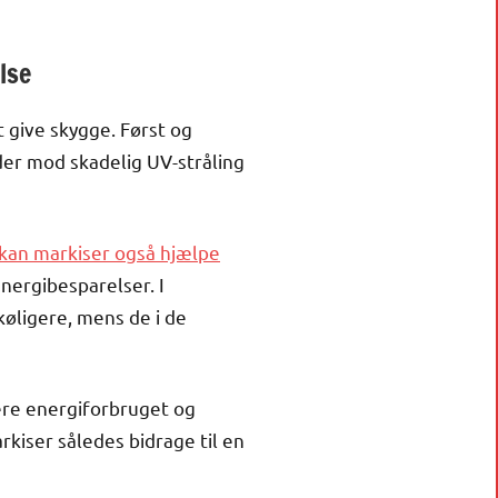
lse
t give skygge. Først og
er mod skadelig UV-stråling
s kan markiser også hjælpe
nergibesparelser. I
ligere, mens de i de
mere energiforbruget og
kiser således bidrage til en