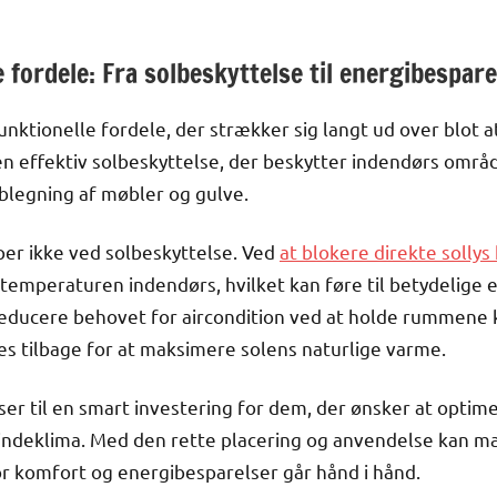
 fordele: Fra solbeskyttelse til energibespare
nktionelle fordele, der strækker sig langt ud over blot a
 effektiv solbeskyttelse, der beskytter indendørs områd
lblegning af møbler og gulve.
er ikke ved solbeskyttelse. Ved
at blokere direkte solly
temperaturen indendørs, hvilket kan føre til betydelige e
ucere behovet for aircondition ved at holde rummene kø
s tilbage for at maksimere solens naturlige varme.
iser til en smart investering for dem, der ønsker at opti
indeklima. Med den rette placering og anvendelse kan mar
or komfort og energibesparelser går hånd i hånd.