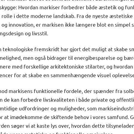
 skygge: Hvordan markiser forbedrer både æstetik og funk
rolle i dette moderne landskab. Fra de nyeste æstetiske 
g innovation, er markisen ikke længere blot en simpel 
ngsdesign og livsstil.
 teknologiske fremskridt har gjort det muligt at skabe s
elighed, men også bidrager til energibesparelse og bære
re med forskellige arkitektoniske stilarter, og hvordan
erencer for at skabe en sammenhængende visuel oplevelse
mod markisens funktionelle fordele, der spænder fra solbe
de kan forbedre livskvaliteten i både private og offentlig
mtidige udfordringer og muligheder, som markiseindustri
g for at imødekomme de skiftende behov i vores samfund
den søger vi at kaste lys over, hvordan dette tilsynelad