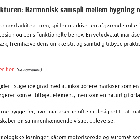
ekturen: Harmonisk samspil mellem bygning 
on med arkitekturen, spiller markiser en afgørende rolle 
design og dens funktionelle behov. En veludvalgt marki
æk, fremhæve dens unikke stil og samtidig tilbyde prakt
er her
.
jder i stigende grad med at inkorporere markiser som en
ungerer som et tilføjet element, men som en naturlig forl
rne byggerier, hvor markiserne ofte er designet til at mat
et skaber en sammenhængende visuel oplevelse.
nologiske løsninger, såsom motoriserede og automatiser