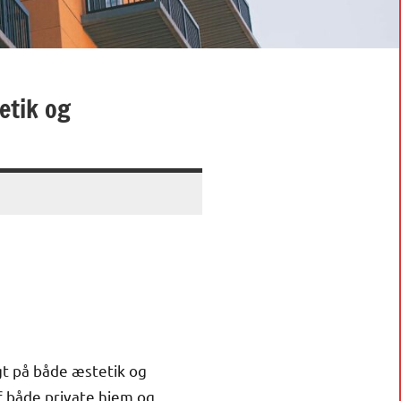
etik og
gt på både æstetik og
af både private hjem og