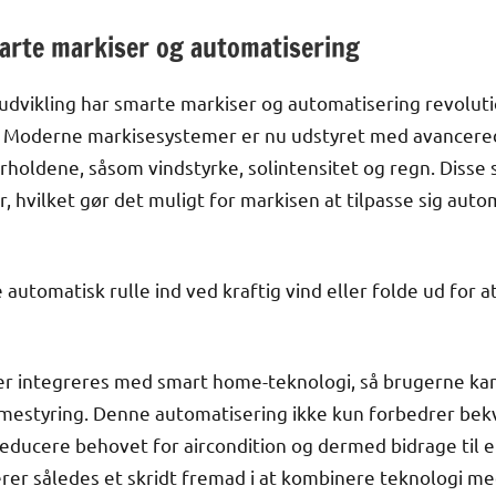
marte markiser og automatisering
udvikling har smarte markiser og automatisering revolut
 Moderne markisesystemer er nu udstyret med avancered
orholdene, såsom vindstyrke, solintensitet og regn. Dis
 hvilket gør det muligt for markisen at tilpasse sig auto
utomatisk rulle ind ved kraftig vind eller folde ud for at
r integreres med smart home-teknologi, så brugerne kan 
mestyring. Denne automatisering ikke kun forbedrer b
reducere behovet for aircondition og dermed bidrage til e
r således et skridt fremad i at kombinere teknologi med