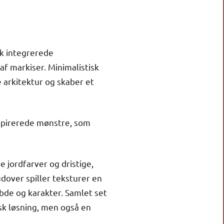
sk integrerede
f markiser. Minimalistisk
arkitektur og skaber et
nspirerede mønstre, som
jordfarver og dristige,
dover spiller teksturer en
ybde og karakter. Samlet set
sk løsning, men også en