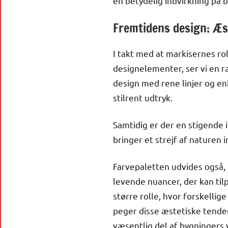
en betydelig indvirkning på 
Fremtidens design: Æs
I takt med at markisernes rol
designelementer, ser vi en 
design med rene linjer og e
stilrent udtryk.
Samtidig er der en stigende 
bringer et strejf af naturen i
Farvepaletten udvides også,
levende nuancer, der kan til
større rolle, hvor forskellig
peger disse æstetiske tenden
væsentlig del af bygningers v