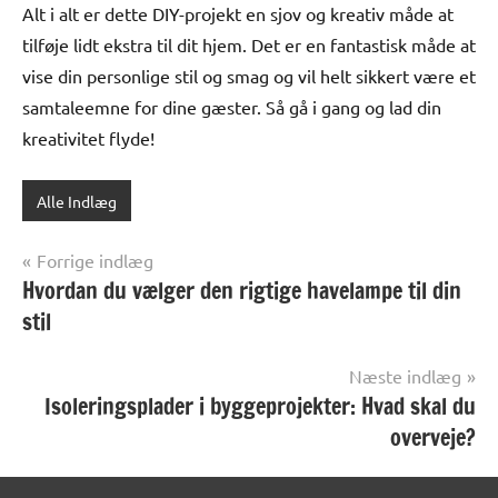
Alt i alt er dette DIY-projekt en sjov og kreativ måde at
tilføje lidt ekstra til dit hjem. Det er en fantastisk måde at
vise din personlige stil og smag og vil helt sikkert være et
samtaleemne for dine gæster. Så gå i gang og lad din
kreativitet flyde!
Alle Indlæg
Indlægsnavigation
Forrige indlæg
Hvordan du vælger den rigtige havelampe til din
stil
Næste indlæg
Isoleringsplader i byggeprojekter: Hvad skal du
overveje?