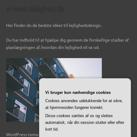
vi-med-lejlighed.dk
Her finder du de bedste idéer til lejlighedsdesign.
Du har indhold til at hjælpe dig gennem de forskellige stadier af
planlægningen af, hvordan din lejlighed vil se ud.
Vi bruger kun nødvendige cookies
Cookies anvendes udelukkende for at sikre,
at hjemmesiden fungerer korrekt.
Disse cookies sættes af os og slettes
automatisk, når din session slutter eller efter
kort tid.
WordPress tema: Dynamico by ThemeZee.