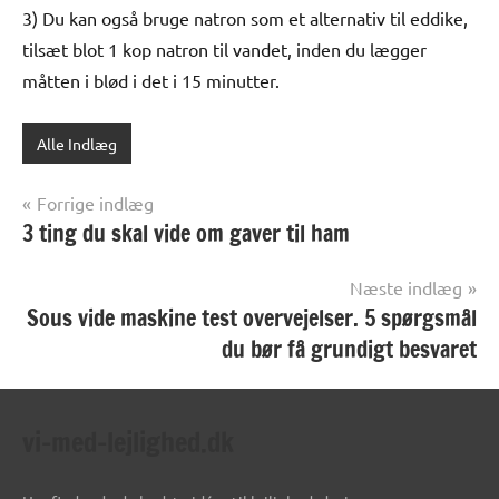
3) Du kan også bruge natron som et alternativ til eddike,
tilsæt blot 1 kop natron til vandet, inden du lægger
måtten i blød i det i 15 minutter.
Alle Indlæg
Indlægsnavigation
Forrige indlæg
3 ting du skal vide om gaver til ham
Næste indlæg
Sous vide maskine test overvejelser. 5 spørgsmål
du bør få grundigt besvaret
vi-med-lejlighed.dk