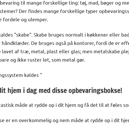
evaring til mange forskellige ting: tøj, mad, bøger og 
stemer? Der findes mange forskellige typer opbevaringss
e fordele og ulemper.
aldes "skabe". Skabe bruges normalt i køkkener eller bad
 håndklæder. De bruges også på kontorer, fordi de er effe
avet af træ, metal, plast eller glas; men metalskabe ple
bare og ikke ruster let, som metal gør.
ngssystem kaldes "
dit hjem i dag med disse opbevaringsbokse!
tisk måde at rydde op i dit hjem og få det til at føles so
e er en overkommelig og nem måde at rydde op i dit hjem 