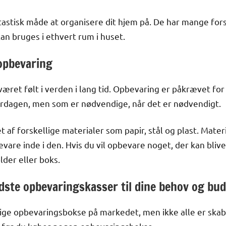
astisk måde at organisere dit hjem på. De har mange fors
n bruges i ethvert rum i huset.
 opbevaring
æret følt i verden i lang tid. Opbevaring er påkrævet for 
verdagen, men som er nødvendige, når det er nødvendigt.
af forskellige materialer som papir, stål og plast. Materi
vare inde i den. Hvis du vil opbevare noget, der kan blive
der eller boks.
dste opbevaringskasser til dine behov og bu
ge opbevaringsbokse på markedet, men ikke alle er skabt l