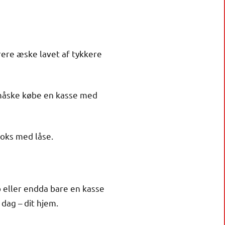
yrere æske lavet af tykkere
u måske købe en kasse med
boks med låse.
b eller endda bare en kasse
dag – dit hjem.