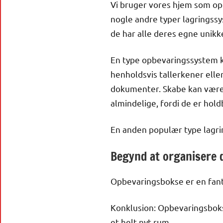
Vi bruger vores hjem som opb
nogle andre typer lagringssy
de har alle deres egne unikk
En type opbevaringssystem k
henholdsvis tallerkener eller
dokumenter. Skabe kan være l
almindelige, fordi de er hold
En anden populær type lagri
Begynd at organisere 
Opbevaringsbokse er en fantas
Konklusion: Opbevaringsboks
et helt nyt rum.