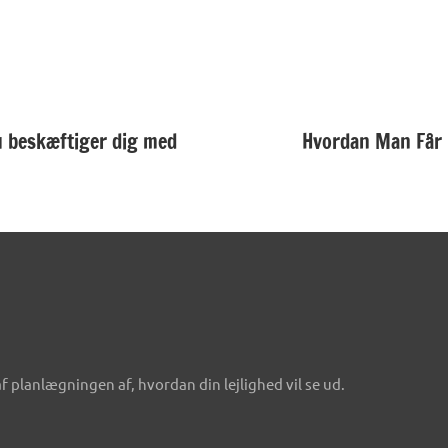
u beskæftiger dig med
Hvordan Man Får 
f planlægningen af, hvordan din lejlighed vil se ud.