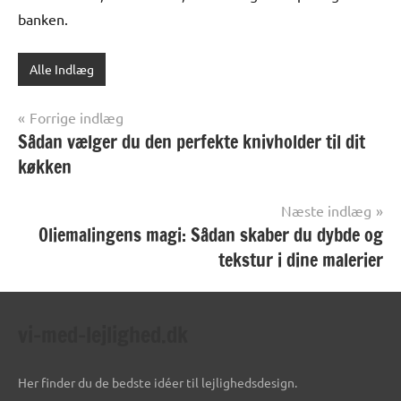
banken.
Alle Indlæg
Indlægsnavigation
Forrige indlæg
Sådan vælger du den perfekte knivholder til dit
køkken
Næste indlæg
Oliemalingens magi: Sådan skaber du dybde og
tekstur i dine malerier
vi-med-lejlighed.dk
Her finder du de bedste idéer til lejlighedsdesign.